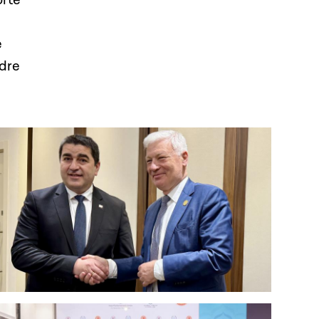
e
ndre
Open image in gallery