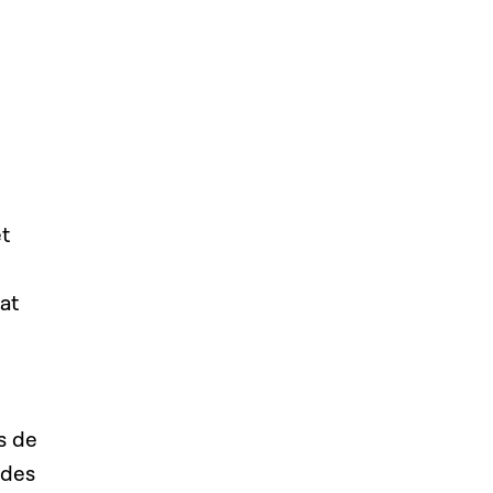
t
at
s de
 des