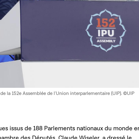
e de la 152e Assemblée de l'Union interparlementaire (UIP). ©UIP
es issus de 188 Parlements nationaux du monde en
Chambre des Députés, Claude Wiseler, a dressé le