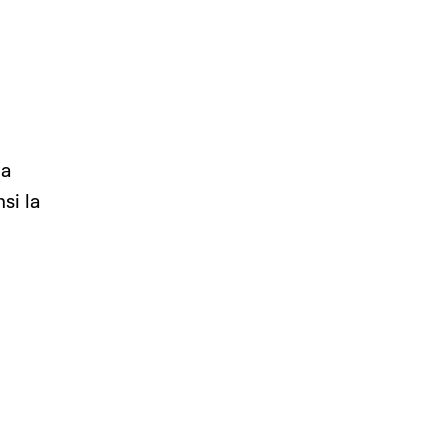
la
si la