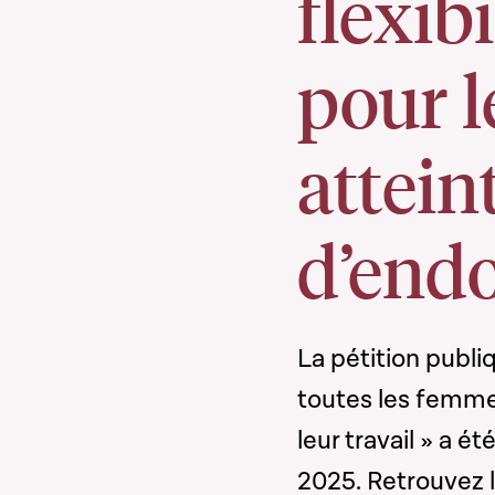
flexibi
pour 
attein
d’end
La pétition publi
toutes les femme
leur travail » a 
2025. Retrouvez la