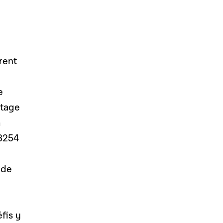
rent
e
ntage
a
 3254
nde
fis y