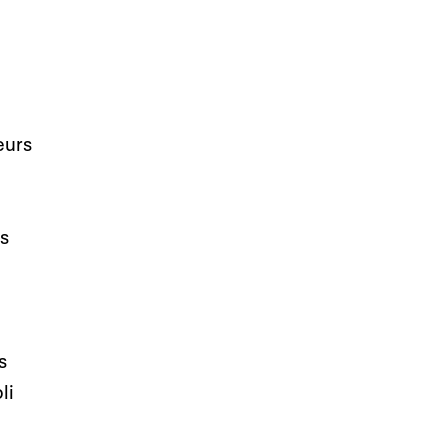
eurs
s
s
li