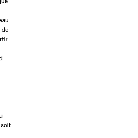
que
veau
s de
tir
d
du
 soit