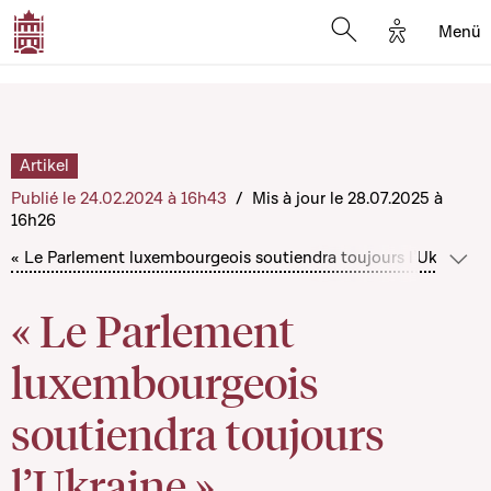
Options d'
Menü
Open search mod
Artikel
Publié le 24.02.2024 à 16h43
/
Mis à jour le 28.07.2025 à
16h26
« Le Parlement luxembourgeois soutiendra toujours l’Ukraine »
Mehr
« Le Parlement
luxembourgeois
soutiendra toujours
l’Ukraine »