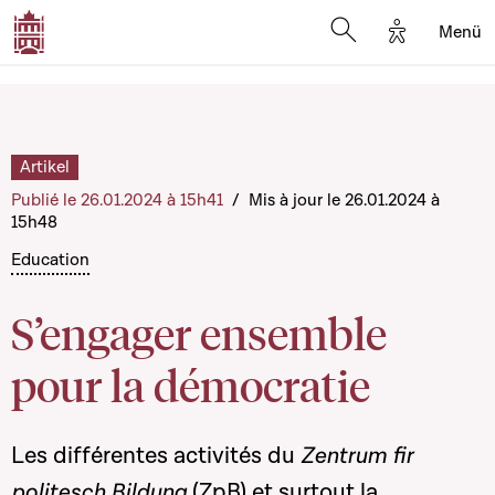
Options d'a
Menü
Open search moda
Artikel
Publié le 26.01.2024 à 15h41
/
Mis à jour le 26.01.2024 à
15h48
Education
S’engager ensemble
pour la démocratie
Les différentes activités du
Zentrum fir
politesch Bildung
(ZpB) et surtout la