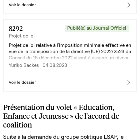
Voir le dossier
8292
Publié(e) au Journal Officiel
Projet de loi
Projet de loi relative à l'imposition minimale effective en
vue de la transposition de la directive (UE) 2022/2523 du
Conseil du 15 décembre 2022 visant à assurer un niveau
minimum d'imposition mondial pour les groupes
Yuriko Backes · 04.08.2023
d'entreprises multinationales et les groupes nationaux
de grande envergure dans l'Union
Voir le dossier
Présentation du volet « Education,
Enfance et Jeunesse » de l'accord de
coalition
Suite à la demande du groupe politique LSAP, le