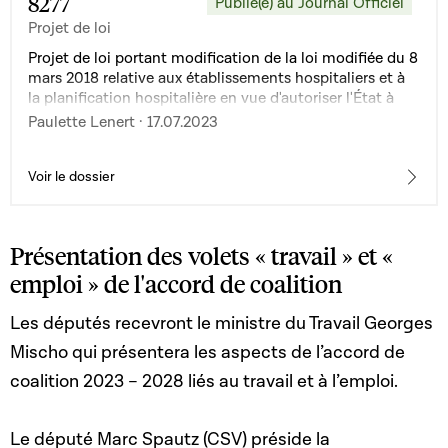
8277
Publié(e) au Journal Officiel
Projet de loi
Projet de loi portant modification de la loi modifiée du 8
mars 2018 relative aux établissements hospitaliers et à
la planification hospitalière en vue d'autoriser l'État à
participer au financement des gardes et astreintes des
Paulette Lenert · 17.07.2023
médecins hospitaliers dans les centres hospitaliers et les
établissements hospitaliers spécialisés
Voir le dossier
Présentation des volets « travail » et «
emploi » de l'accord de coalition
Les députés recevront le ministre du Travail Georges
Mischo qui présentera les aspects de l’accord de
coalition 2023 – 2028 liés au travail et à l’emploi.
Le député Marc Spautz (CSV) préside la