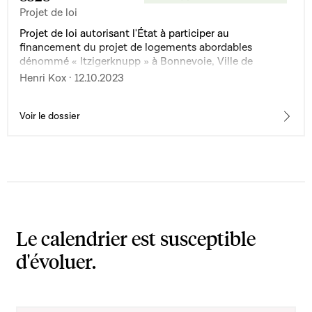
Projet de loi
Projet de loi autorisant l'État à participer au
financement du projet de logements abordables
dénommé « Itzigerknupp » à Bonnevoie, Ville de
Luxembourg
Henri Kox · 12.10.2023
Voir le dossier
Le calendrier est susceptible
d'évoluer.