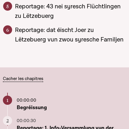
Reportage: 43 nei syresch Flüchtlingen
zu Lëtzebuerg
Reportage: dat éischt Joer zu
Lëtzebuerg vun zwou syresche Familjen
Cacher les chapitres
00:00:00
Aller à ce chapitre
Begréissung
00:00:30
Aller à ce chapitre
Reportage: 1. Info-Versammlung vun der