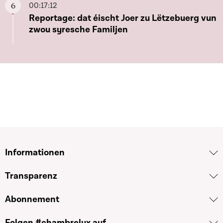
00:17:12
Aller à ce chapitre
Reportage: dat éischt Joer zu Lëtzebuerg vun
zwou syresche Familjen
Informationen
Transparenz
Abonnement
Folgen #chambrelux auf