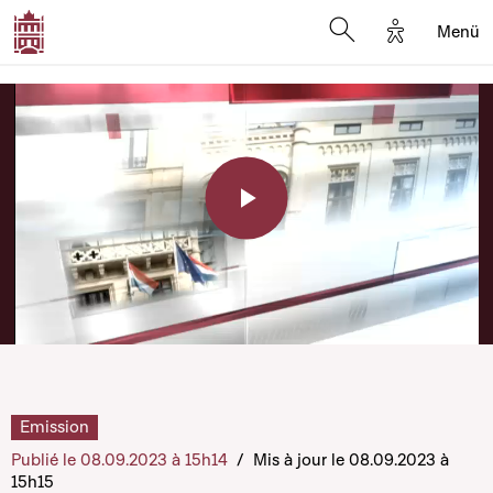
Options d'a
Menü
Open search moda
Play
Video
Emission
Publié le 08.09.2023 à 15h14
/
Mis à jour le 08.09.2023 à
15h15