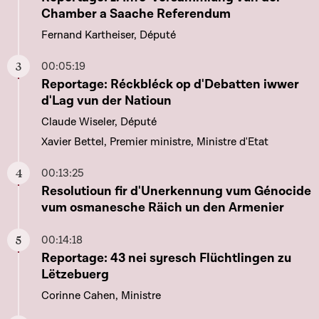
Chamber a Saache Referendum
Fernand Kartheiser, Député
00:05:19
Aller à ce chapitre
Reportage: Réckbléck op d'Debatten iwwer
d'Lag vun der Natioun
Claude Wiseler, Député
Xavier Bettel, Premier ministre, Ministre d'Etat
00:13:25
Aller à ce chapitre
Resolutioun fir d'Unerkennung vum Génocide
vum osmanesche Räich un den Armenier
00:14:18
Aller à ce chapitre
Reportage: 43 nei syresch Flüchtlingen zu
Lëtzebuerg
Corinne Cahen, Ministre