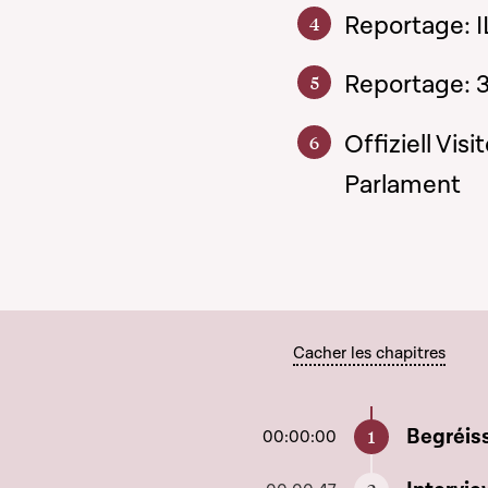
Reportage: I
Reportage: 
Offiziell Vi
Parlament
Cacher les chapitres
Aller à c
Begréis
00:00:00