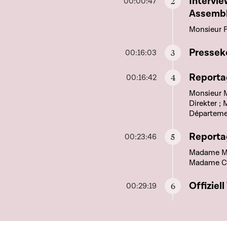
Aller à c
Interview mam 
00:00:47
Assembl
Monsieur P
Aller à c
Presseko
00:16:03
Aller à c
Reportag
00:16:42
Monsieur M
Direkter ;
Départeme
Aller à c
Reporta
00:23:46
Madame Mar
Madame Chr
Aller à c
Offiziel
00:29:19