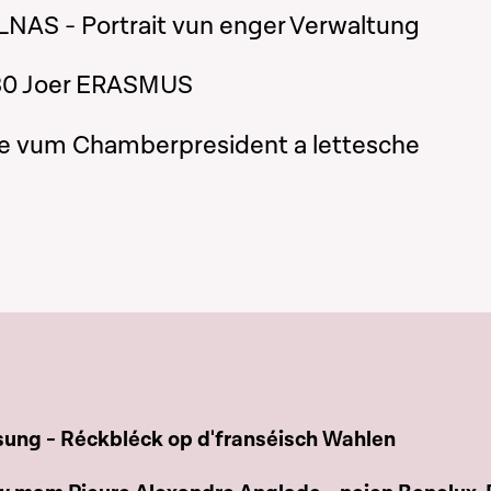
LNAS - Portrait vun enger Verwaltung
30 Joer ERASMUS
site vum Chamberpresident a lettesche
e chapitre
sung - Réckbléck op d'franséisch Wahlen