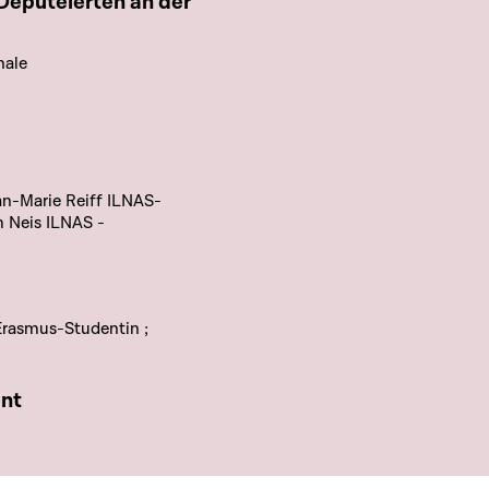
nale
an-Marie Reiff ILNAS-
m Neis ILNAS -
Erasmus-Studentin ;
ent