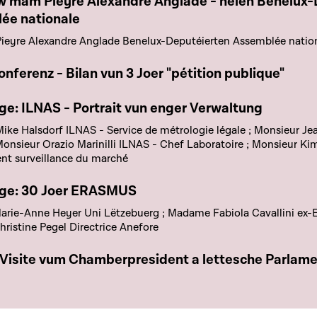
e chapitre
Pieyre Alexandre Anglade - neien Benelux-Deputéierten an der
ée nationale
ieyre Alexandre Anglade Benelux-Deputéierten Assemblée natio
e chapitre
nferenz - Bilan vun 3 Joer "pétition publique"
e chapitre
e: ILNAS - Portrait vun enger Verwaltung
ike Halsdorf ILNAS - Service de métrologie légale ; Monsieur Je
 Monsieur Orazio Marinilli ILNAS - Chef Laboratoire ; Monsieur Ki
nt surveillance du marché
e chapitre
ge: 30 Joer ERASMUS
ie-Anne Heyer Uni Lëtzebuerg ; Madame Fabiola Cavallini ex-
istine Pegel Directrice Anefore
e chapitre
l Visite vum Chamberpresident a lettesche Parlam