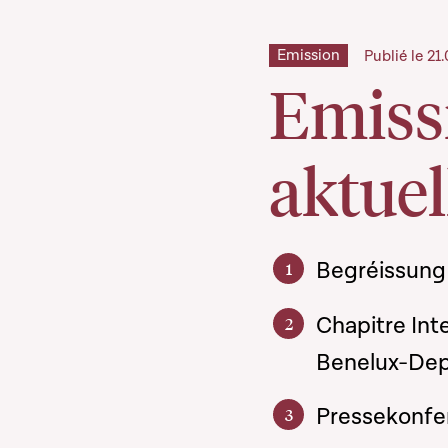
Emission
Publié le 2
Emiss
aktuell
Begréissung 
Chapitre Int
Benelux-Dep
Pressekonfere