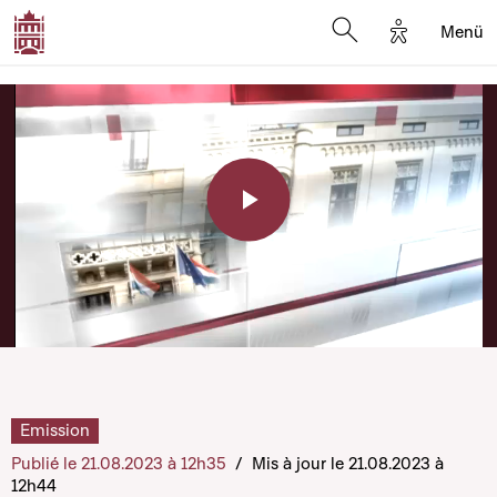
Options d'a
Menü
Open search moda
Play
Video
Emission
Publié le 21.08.2023 à 12h35
/
Mis à jour le 21.08.2023 à
12h44