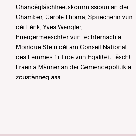
Chancëgläichheetskommissioun an der
Chamber, Carole Thoma, Spriecherin vun
déi Lénk, Yves Wengler,
Buergermeeschter vun Iechternach a
Monique Stein déi am Conseil National
des Femmes fir Froe vun Egalitéit tëscht
Fraen a Männer an der Gemengepolitik a
zoustänneg ass