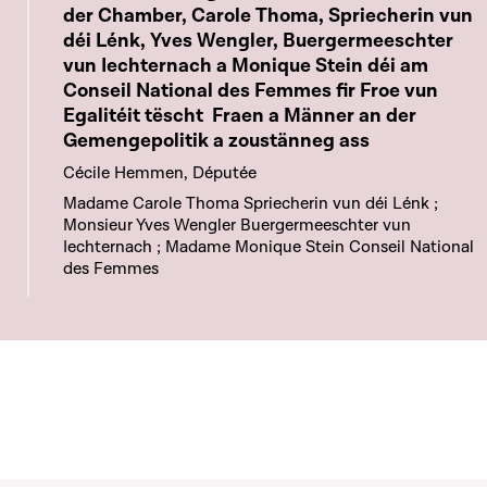
der Chamber, Carole Thoma, Spriecherin vun
déi Lénk, Yves Wengler, Buergermeeschter
vun Iechternach a Monique Stein déi am
Conseil National des Femmes fir Froe vun
Egalitéit tëscht Fraen a Männer an der
Gemengepolitik a zoustänneg ass
Cécile Hemmen, Députée
Madame Carole Thoma Spriecherin vun déi Lénk ;
Monsieur Yves Wengler Buergermeeschter vun
Iechternach ; Madame Monique Stein Conseil National
des Femmes