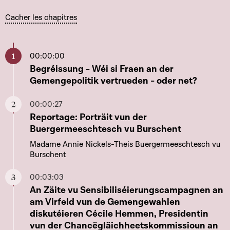
Cacher les chapitres
00:00:00
Aller à ce chapitre
Begréissung - Wéi si Fraen an der
Gemengepolitik vertrueden - oder net?
00:00:27
Aller à ce chapitre
Reportage: Porträit vun der
Buergermeeschtesch vu Burschent
Madame Annie Nickels-Theis Buergermeeschtesch vu
Burschent
00:03:03
Aller à ce chapitre
An Zäite vu Sensibiliséierungscampagnen an
am Virfeld vun de Gemengewahlen
diskutéieren Cécile Hemmen, Presidentin
vun der Chancëgläichheetskommissioun an