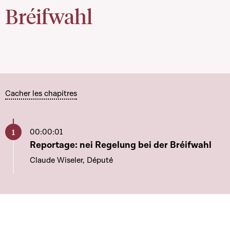
Bréifwahl
Cacher les chapitres
00:00:01
Aller à ce chapitre
Reportage: nei Regelung bei der Bréifwahl
Claude Wiseler, Député