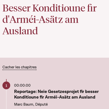
Besser Konditioune fir
d'Arméi-Asätz am
Ausland
Cacher les chapitres
00:00:00
Aller à ce chapitre
Reportage: Neie Gesetzesprojet fir besser
Konditioune fir Arméi-Asätz am Ausland
Marc Baum, Député