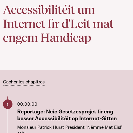
Accessibilitéit um
Internet fir d'Leit mat
engem Handicap
Cacher les chapitres
00:00:00
Aller à ce chapitre
Reportage: Neie Gesetzesprojet fir eng
besser Accessibilitéit op Internet-Sitten
Monsieur Patrick Hurst President "Nëmme Mat Eis!"