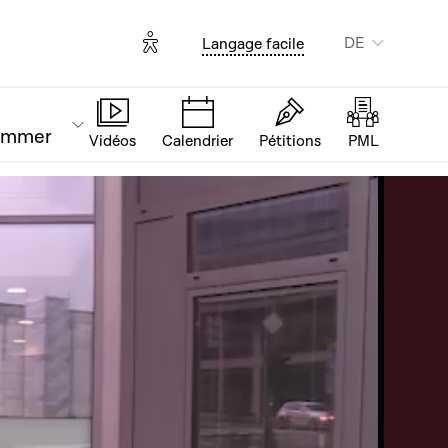
Options d'accessibilité
DE
Langage facile
ammer
Vidéos
Calendrier
Pétitions
PML