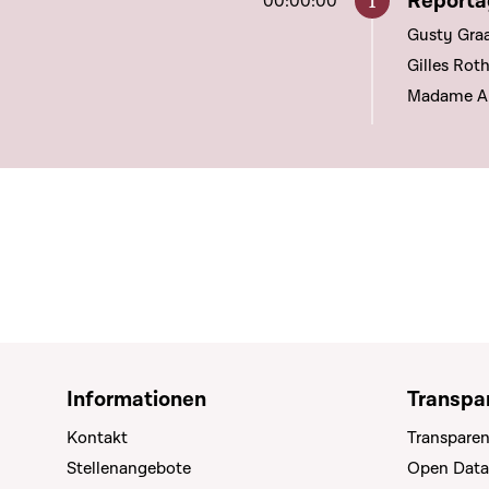
Aller à c
Reporta
00:00:00
Gusty Gra
Gilles Rot
Madame Ann
Informationen
Transpa
Kontakt
Transparen
Stellenangebote
Open Data