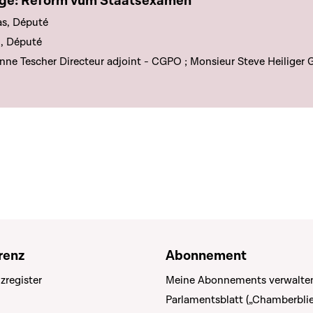
e chapitre
ge: Reform vum Staatsexamen
as, Député
h, Député
e Tescher Directeur adjoint - CGPO ; Monsieur Steve Heiliger 
renz
Abonnement
zregister
Meine Abonnements verwalte
Parlamentsblatt („Chamberblie