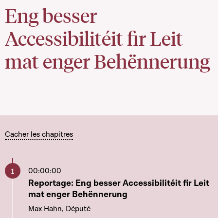
Eng besser
Accessibilitéit fir Leit
mat enger Behënnerung
Cacher les chapitres
00:00:00
Aller à ce chapitre
Reportage: Eng besser Accessibilitéit fir Leit
mat enger Behënnerung
Max Hahn, Député