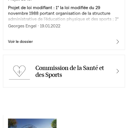
Projet de loi modifiant : 1° la loi modifiée du 29
novembre 1988 portant organisation de la structure
administrative de l'éducation physique et des sports ; 2°
la loi modifiée du 3 août 2005 concernant le sport ; 3° la
Georges Engel · 19.01.2022
loi modifiée du 31 juillet 2006 portant introduction d'un
Code du travail
Voir le dossier
Commission de la Santé et
des Sports