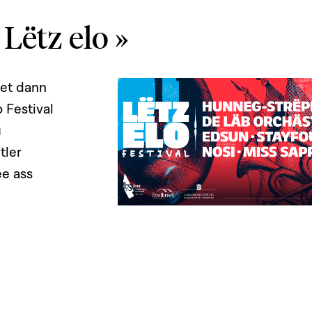
 Lëtz elo »
et dann
 Festival
u
tler
ée ass
p