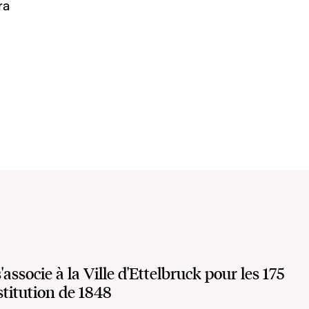
ra
ssocie à la Ville d'Ettelbruck pour les 175
stitution de 1848