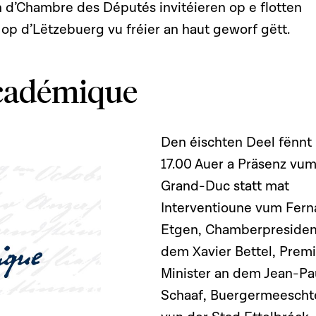
n d’Chambre des Députés invitéieren op e flotten
op d’Lëtzebuerg vu fréier an haut geworf gëtt.
cadémique
Den éischten Deel fënnt
17.00 Auer a Präsenz vu
Grand-Duc statt mat
Interventioune vum Fer
Etgen, Chamberpresiden
dem Xavier Bettel, Premi
Minister an dem Jean-Pa
Schaaf, Buergermeescht