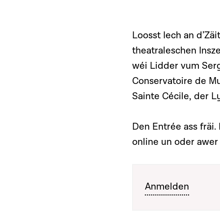
Loosst Iech an d’Zä
theatraleschen Insz
wéi Lidder vum Ser
Conservatoire de Mu
Sainte Cécile, der L
Den Entrée ass fräi. 
online un oder awer 
Anmelden