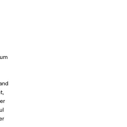
 um
m
nand
t,
er
ul
er