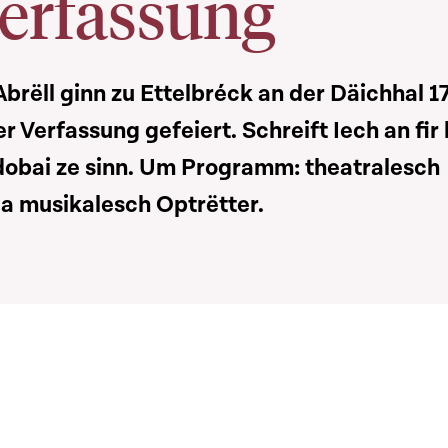
Verfassung
Abrëll ginn zu Ettelbréck an der Däichhal 1
 Verfassung gefeiert. Schreift Iech an fir 
 dobai ze sinn. Um Programm: theatralesch
a musikalesch Optrëtter.