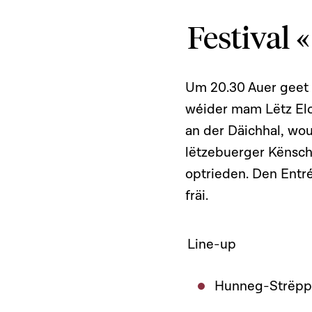
Festival «
Um 20.30 Auer geet 
wéider mam Lëtz Elo
an der Däichhal, wo
lëtzebuerger Kënsch
optrieden. Den Entr
fräi.
Line-up
Hunneg-Strëp