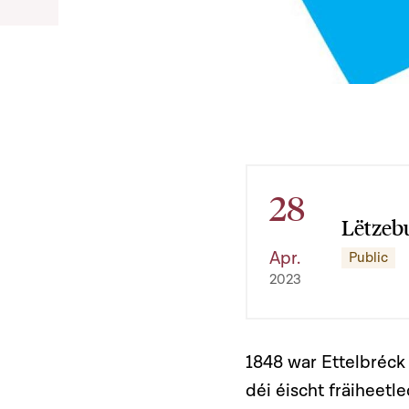
28
Lëtzebu
Apr.
Public
2023
1848 war Ettelbréck
déi éischt fräiheetl