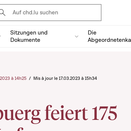
vrir l'écran de recherche
Auf chd.lu suchen
Sitzungen und
Die
Dokumente
Abgeordnetenk
3.2023 à 14h25
/
Mis à jour le 17.03.2023 à 15h34
uerg feiert 175