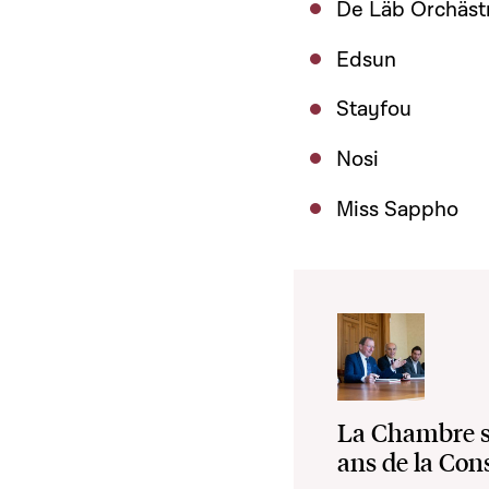
De Läb Orchäst
Edsun
Stayfou
Nosi
Miss Sappho
La Chambre s'a
ans de la Con