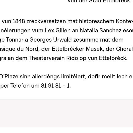
vun der Stad Ettelbréck.
it vun 1848 zréckversetzen mat historeschem Kontex
enéierungen vum Lex Gillen an Natalia Sanchez eso
ge Tonnar a Georges Urwald zesumme mat dem
sique du Nord, der Ettelbrécker Musek, der Chora
yra an dem Theaterveräin Rido op vun Ettelbréck.
D’Plaze sinn allerdéngs limitéiert, dofir mellt Iech e
per Telefon um 81 91 81 – 1.