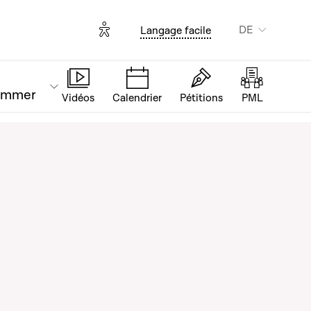
Options d'accessibilité
DE
Langage facile
ammer
Vidéos
Calendrier
Pétitions
PML