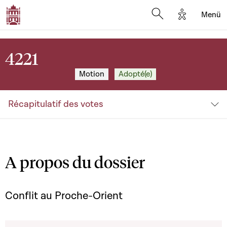
Options d'a
Menü
Open search moda
4221
Motion
Adopté(e)
Récapitulatif des votes
A propos du dossier
Conflit au Proche-Orient