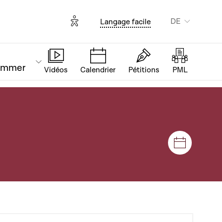
Options d'accessibilité
DE
Langage facile
ammer
Vidéos
Calendrier
Pétitions
PML
Plenar- u