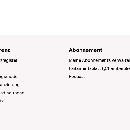
renz
Abonnement
zregister
Meine Abonnements verwalte
Parlamentsblatt („Chamberblie
ungsmodell
Podcast
nanzierung
bedingungen
tz