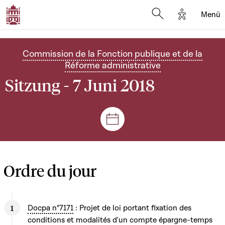
Options d'
Menü
Open search mod
Commission de la Fonction publique et de la
Réforme administrative
Sitzung - 7 Juni 2018
Plenar- und Ausschusssitz
Ordre du jour
Docpa n°7171
: Projet de loi portant fixation des
conditions et modalités d'un compte épargne-temps