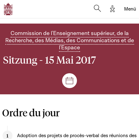
Options d'
Menü
Open search mod
Commission de l'Enseignement supérieur, de la
Recherche, des Médias, des Communications et de
l'Espace
Sitzung - 15 Mai 2017
Plenar- und Ausschusssitz
Ordre du jour
Adoption des projets de procès-verbal des réunions des