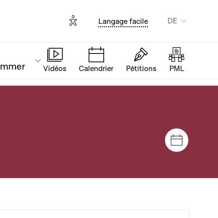
Options d'accessibilité
DE
Langage facile
ammer
Vidéos
Calendrier
Pétitions
PML
Plenar- u