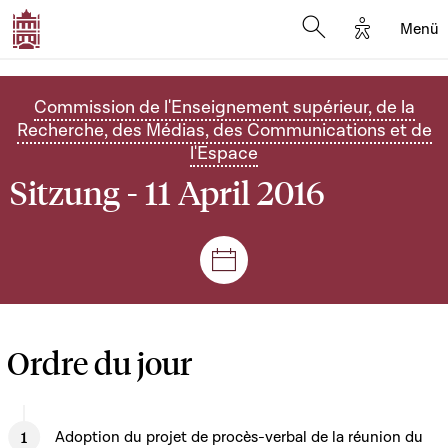
Options d'
Menü
Open search mod
Commission de l'Enseignement supérieur, de la
Recherche, des Médias, des Communications et de
l'Espace
Sitzung - 11 April 2016
Plenar- und Ausschusssitz
Ordre du jour
Adoption du projet de procès-verbal de la réunion du