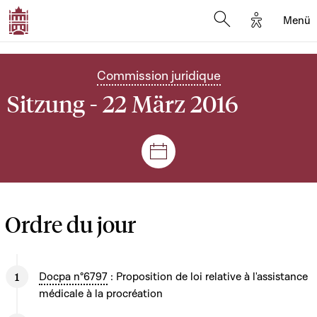
Options d'
Menü
Open search mod
Commission juridique
Sitzung - 22 März 2016
Plenar- und Ausschusssitz
Ordre du jour
Docpa n°6797
: Proposition de loi relative à l'assistance
médicale à la procréation