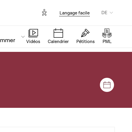
Options d'accessibilité
DE
Langage facile
ammer
Vidéos
Calendrier
Pétitions
PML
Plenar- u