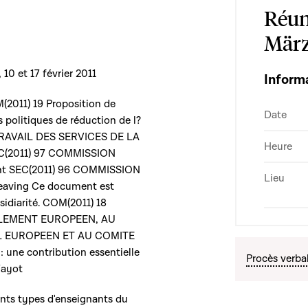
Réun
März
10 et 17 février 2011
Inform
2011) 19 Proposition de
Date
litiques de réduction de l?
TRAVAIL DES SERVICES DE LA
Heure
C(2011) 97 COMMISSION
 SEC(2011) 96 COMMISSION
Lieu
eaving Ce document est
sidiarité. COM(2011) 18
LEMENT EUROPEEN, AU
L EUROPEEN ET AU COMITE
 une contribution essentielle
Procès verba
Fayot
rents types d'enseignants du