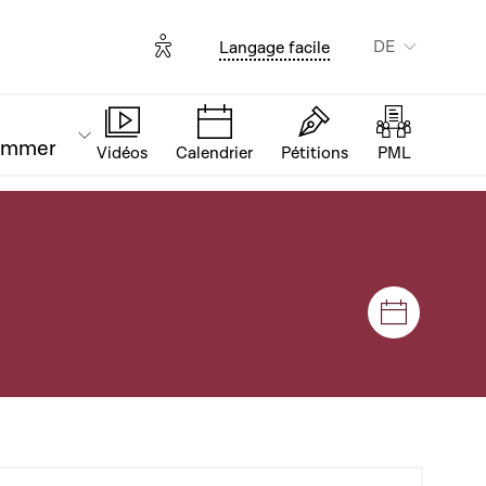
Options d'accessibilité
DE
Langage facile
ammer
Vidéos
Calendrier
Pétitions
PML
Plenar- u