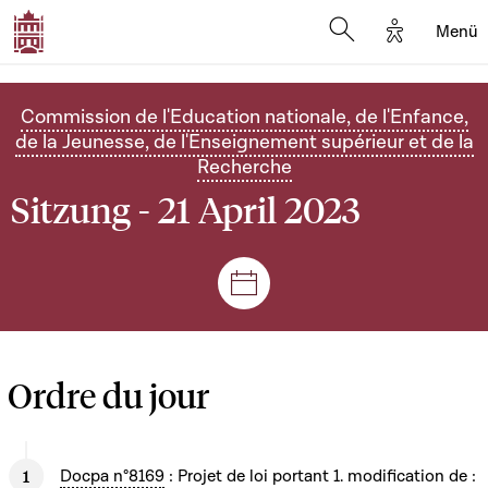
Options d'
Menü
Open search mod
Commission de l'Education nationale, de l'Enfance,
de la Jeunesse, de l'Enseignement supérieur et de la
Recherche
Sitzung - 21 April 2023
Plenar- und Ausschusssitz
Ordre du jour
Docpa n°8169
: Projet de loi portant 1. modification de :