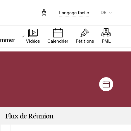
Options d'accessibilité
DE
Langage facile
ammer
Vidéos
Calendrier
Pétitions
PML
Plenar- u
Flux de Réunion