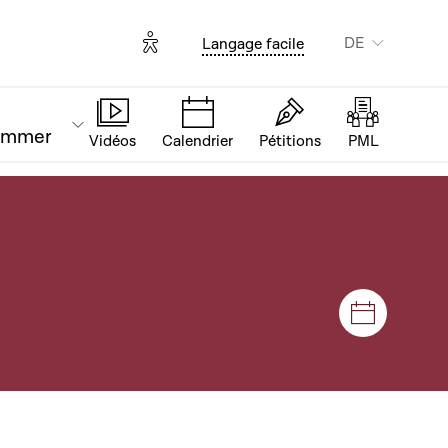
Options d'accessibilité
DE
Langage facile
ammer
Vidéos
Calendrier
Pétitions
PML
Plenar- u