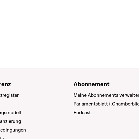
renz
Abonnement
zregister
Meine Abonnements verwalte
Parlamentsblatt („Chamberblie
ungsmodell
Podcast
nanzierung
bedingungen
tz