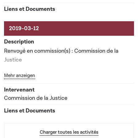
Renvoyé en commission(s) : Commission de la
Justice
Bouton graphique servant à afficher ou cacher tous les 
Mehr anzeigen
Date prévisionnelle du rapport de commission : 10-
02-2021
Commission de la Justice
Charger toutes les activités