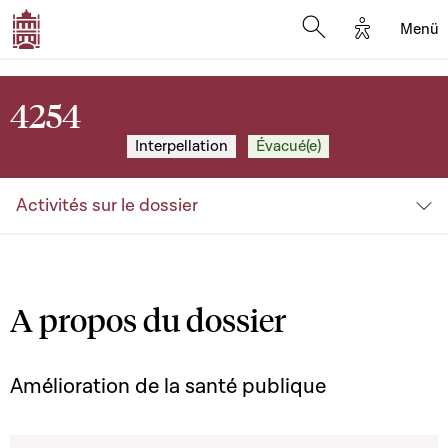
Options d'
Menü
Open search mod
4254
Interpellation
Évacué(e)
Activités sur le dossier
A propos du dossier
Amélioration de la santé publique