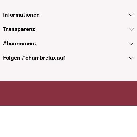
Voir le dossier
Informationen
4392
Adopté(e)
Transparenz
Motion
Élaboration d'une stratégie nationale « santé de la
Abonnement
femme »
Folgen #chambrelux auf
Djuna Bernard · 22.10.2024
Voir le dossier