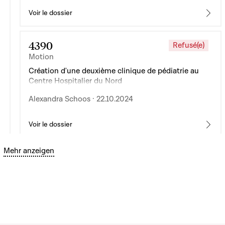
Voir le dossier
4390
Refusé(e)
Motion
Création d'une deuxième clinique de pédiatrie au
Centre Hospitalier du Nord
Alexandra Schoos · 22.10.2024
Voir le dossier
Bouton graphique servant à afficher ou cacher tous les é
Mehr anzeigen
4391
Refusé(e)
Motion
Présentation et pérennisation du projet pilote «
Couverture universelle des soins de santé »
Mars Di Bartolomeo · 22.10.2024