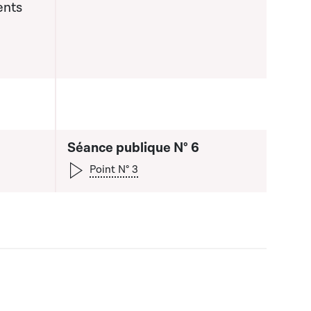
ents
Séance publique N° 6
Point N° 3