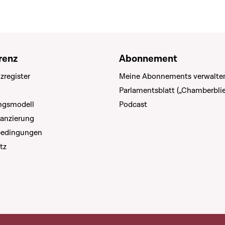
renz
Abonnement
zregister
Meine Abonnements verwalte
Parlamentsblatt („Chamberblie
ungsmodell
Podcast
nanzierung
bedingungen
tz