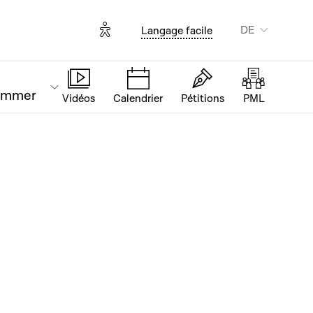
Options d'accessibilité
DE
Langage facile
ammer
Vidéos
Calendrier
Pétitions
PML