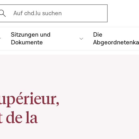
vrir l'écran de recherche
Auf chd.lu suchen
Sitzungen und
Die
Dokumente
Abgeordnetenk
upérieur,
 de la