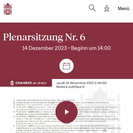
Options d'a
Menü
Open search moda
Plenarsitzung Nr. 6
14 Dezember 2023 • Beginn um 14:00
Plenar- und Ausschusssitz
Play
Video
Player
is
loading.
Video