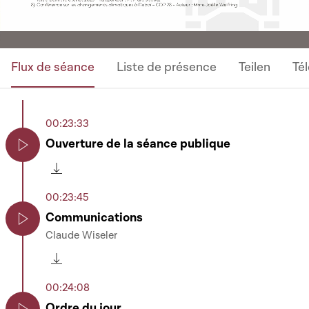
Flux de séance
Liste de présence
Teilen
Té
00:23:33
Ouverture de la séance publique
Play
Télécharger cette séquence
00:23:45
Communications
Claude Wiseler
Play
Télécharger cette séquence
00:24:08
Ordre du jour