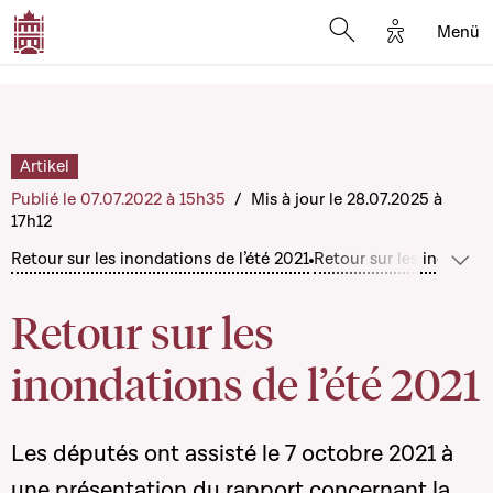
Options d'a
Menü
Open search moda
Artikel
Publié le 07.07.2022 à 15h35
/
Mis à jour le 28.07.2025 à
17h12
Retour sur les inondations de l’été 2021
Retour sur les inondatio
Mehr
Retour sur les
inondations de l’été 2021
Les députés ont assisté le 7 octobre 2021 à
une présentation du rapport concernant la