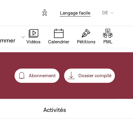
Options d'accessibilité
DE
Langage facile
ammer
Vidéos
Calendrier
Pétitions
PML
Abonnement
Dossier compilé
Abonnement
Activités