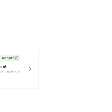
Adopté(e)
r et
eau texte de