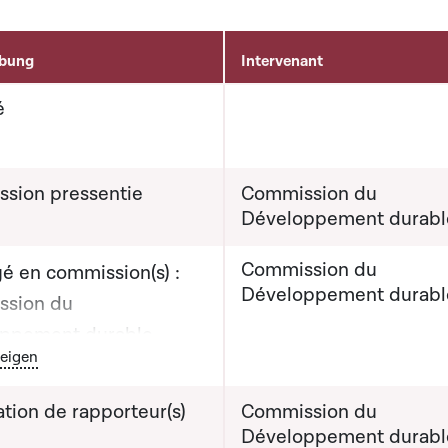
ibung
Intervenant
é
sion pressentie
Commission du
Développement durabl
Commission du
é en commission(s) :
Développement durabl
sion du
ppement durable
outon graphique servant à afficher ou cacher tous les éléments de
eigen
évisionnelle du rapport
tion de rapporteur(s)
Commission du
mission : 27-11-2012
Développement durabl