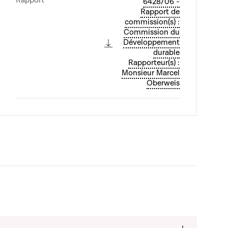
Rapport
6428/06 -
Rapport de
commission(s) :
Commission du
Développement
durable
Rapporteur(s) :
Monsieur Marcel
Oberweis