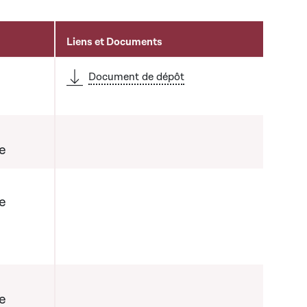
Liens et Documents
Document de dépôt
e
e
 la liste qui précède
e