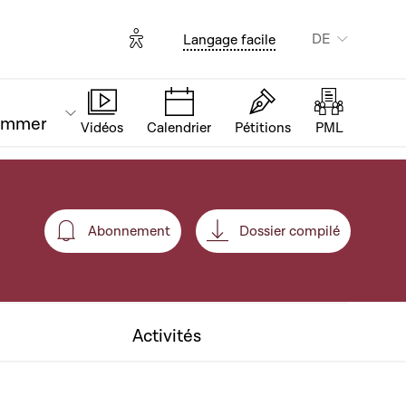
Options d'accessibilité
DE
Langage facile
ammer
Vidéos
Calendrier
Pétitions
PML
Abonnement
Dossier compilé
Abonnement
Activités