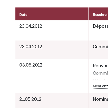
Date
Beschre
Activités sur le dossier
23.04.2012
Dépos
23.04.2012
Commis
03.05.2012
Renvoy
Commis
Dévelo
B
Mehr anz
Date pr
21.05.2012
Nomina
de com