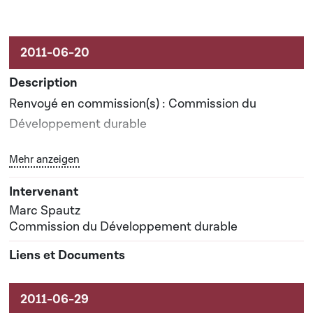
Renvoyé en commission(s) : Commission du
Développement durable
Bouton graphique servant à afficher ou cacher tous les 
Mehr anzeigen
Rapporteur(s) : Monsieur Marc Spautz
Date prévisionnelle du rapport de commission : 24-
Marc Spautz
11-2011
Commission du Développement durable