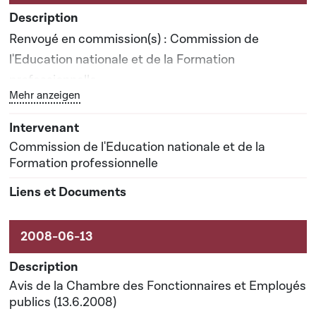
Renvoyé en commission(s) : Commission de
l'Education nationale et de la Formation
professionnelle
Bouton graphique servant à afficher ou cacher tous les 
Mehr anzeigen
Rapporteur(s) : Monsieur Jos Scheuer
Commission de l'Education nationale et de la
Date prévisionnelle du rapport de commission : 29-
Formation professionnelle
04-2009
Avis de la Chambre des Fonctionnaires et Employés
publics (13.6.2008)