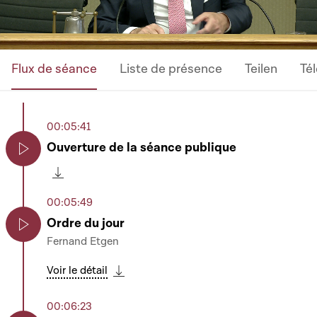
Flux de séance
Liste de présence
Teilen
Té
00:05:41
Ouverture de la séance publique
Play
Télécharger cette séquence
00:05:49
Ordre du jour
Fernand Etgen
Play
Voir le détail
Télécharger cette séquence
00:06:23