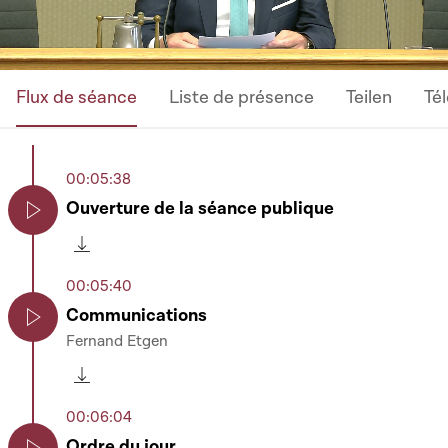
Flux de séance
Liste de présence
Teilen
Té
00:05:38
Ouverture de la séance publique
Play
Télécharger cette séquence
00:05:40
Communications
Fernand Etgen
Play
Télécharger cette séquence
00:06:04
Ordre du jour