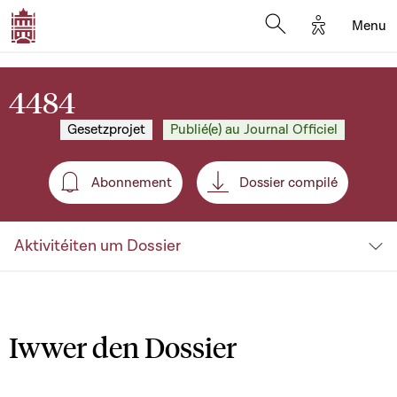
Options d'a
Menu
Open search moda
4484
Gesetzprojet
Publié(e) au Journal Officiel
Abonnement
Dossier compilé
Abonnement
Aktivitéiten um Dossier
Iwwer den Dossier