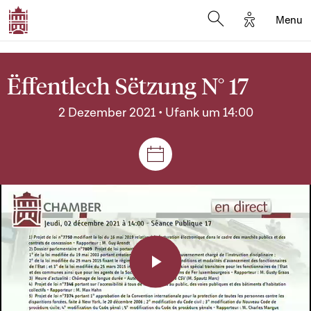
Options d'a
Menu
Open search moda
Ëffentlech Sëtzung N° 17
2 Dezember 2021 • Ufank um 14:00
Sëtzungen a Reuniounen
Play
Video