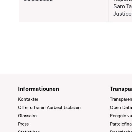
Sam Tan
Justice
Informatiounen
Transpa
Kontakter
Transparen
Offer u fräien Aarbechtsplazen
Open Data
Glossaire
Reegele v
Press
Parteiefin