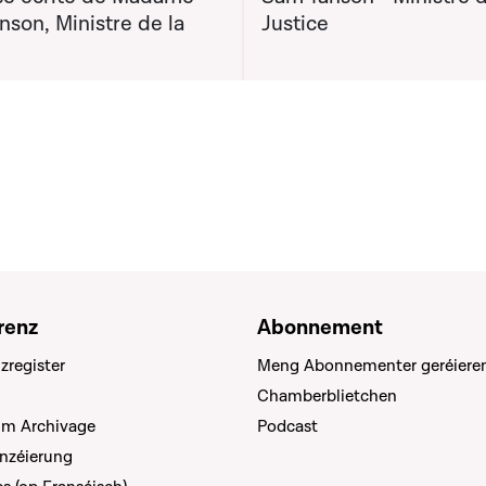
son, Ministre de la
Justice
renz
Abonnement
zregister
Meng Abonnementer geréiere
Chamberblietchen
um Archivage
Podcast
anzéierung