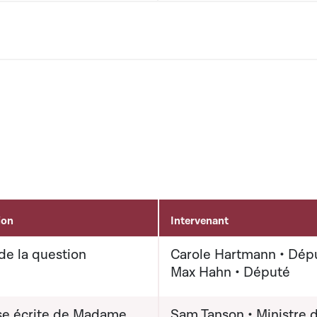
ion
Intervenant
de la question
Carole Hartmann • Dép
Max Hahn • Député
e écrite de Madame
Sam Tanson • Ministre d