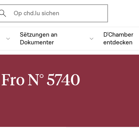
vrir l'écran de recherche
Op chd.lu sichen
Sëtzungen an
D'Chamber
Dokumenter
entdecken
Fro N° 5740