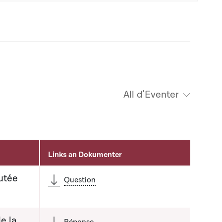
All d'Eventer
Links an Dokumenter
utée
Question
e la