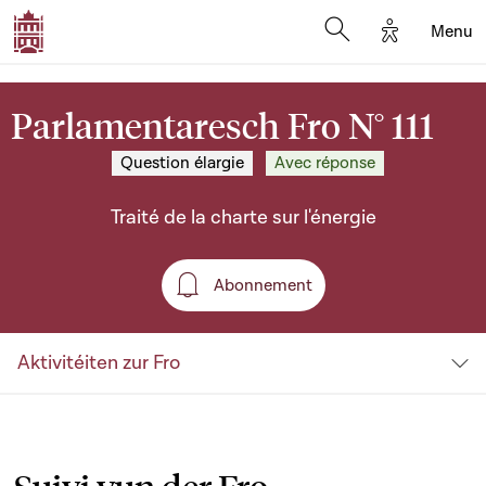
Options d'a
Menu
Open search moda
Parlamentaresch Fro N° 111
Question élargie
Avec réponse
Traité de la charte sur l'énergie
Abonnement
Abonnement
Aktivitéiten zur Fro