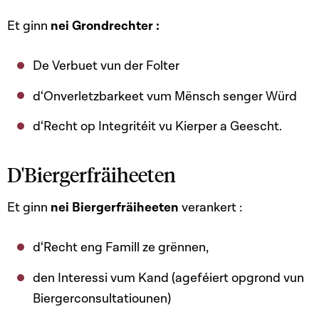
Et ginn
nei Grondrechter :
De Verbuet vun der Folter
d‘Onverletzbarkeet vum Mënsch senger Würd
d‘Recht op Integritéit vu Kierper a Geescht.
D'Biergerfräiheeten
Et ginn
nei Biergerfräiheeten
verankert :
d‘Recht eng Famill ze grënnen,
den Interessi vum Kand (ageféiert opgrond vun
Biergerconsultatiounen)