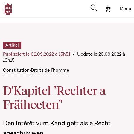
Options d'
Menu
Open search mod
Artikel
Publizéiert le 02.09.2022 à 15h51
/
Update le 20.09.2022 à
13h15
Constitution
Droits de l’homme
D'Kapitel "Rechter a
Fräiheeten"
Den Intérêt vum Kand gëtt als e Recht
ageschriwwen