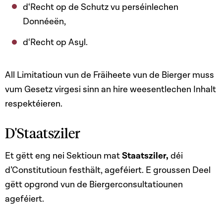
d‘Recht op de Schutz vu perséinlechen
Donnéeën,
d‘Recht op Asyl.
All Limitatioun vun de Fräiheete vun de Bierger muss
vum Gesetz virgesi sinn an hire weesentlechen Inhalt
respektéieren.
D'Staatsziler
Et gëtt eng nei Sektioun mat
Staatsziler,
déi
d’Constitutioun festhält, ageféiert. E groussen Deel
gëtt opgrond vun de Biergerconsultatiounen
ageféiert.