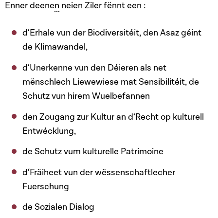
Enner deene
n
neien Ziler fënnt een :
d‘Erhale vun der Biodiversitéit, den Asaz géint
de Klimawandel,
d‘Unerkenne vun den Déieren als net
mënschlech Liewewiese mat Sensibilitéit, de
Schutz vun hirem Wuelbefannen
den Zougang zur Kultur an d‘Recht op kulturell
Entwécklung,
de Schutz vum kulturelle Patrimoine
d‘Fräiheet vun der wëssenschaftlecher
Fuerschung
de Sozialen Dialog