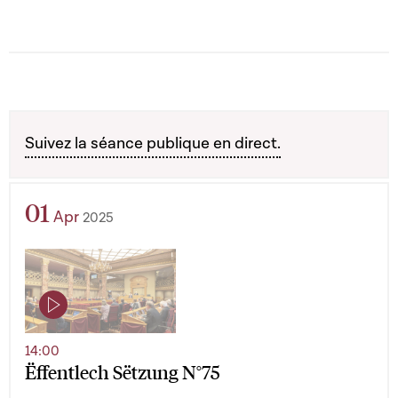
Suivez la séance publique en direct.
01
Apr
2025
14:00
Ëffentlech Sëtzung N°75