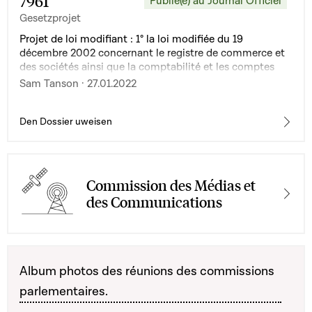
7961
Publié(e) au Journal Officiel
Gesetzprojet
Projet de loi modifiant : 1° la loi modifiée du 19
décembre 2002 concernant le registre de commerce et
des sociétés ainsi que la comptabilité et les comptes
annuels des entreprises ; 2° la loi modifiée du 13 janvier
Sam Tanson · 27.01.2022
2019 instituant un Registre des bénéficiaires effectifs
Den Dossier uweisen
Commission des Médias et
des Communications
Album photos des réunions des commissions
parlementaires.