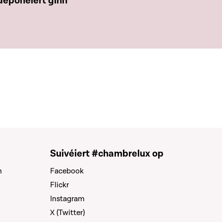
deponéiert ginn
Suivéiert #chambrelux op
n
Facebook
Flickr
Instagram
X (Twitter)