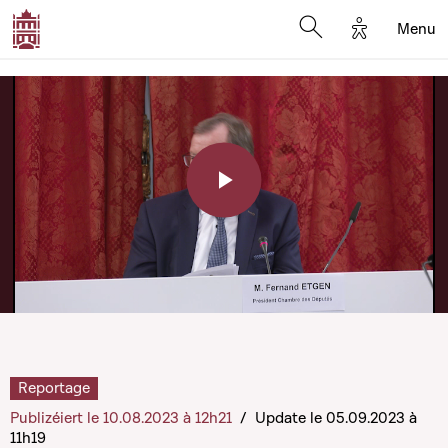
Options d'a
Menu
Open search moda
Play
Video
Reportage
Publizéiert le 10.08.2023 à 12h21
/
Update le 05.09.2023 à
11h19