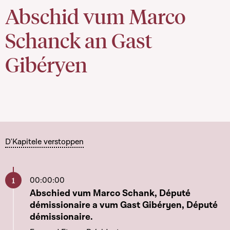
Abschid vum Marco
Schanck an Gast
Gibéryen
D'Kapitele verstoppen
00:00:00
Aller à ce chapitre
Abschied vum Marco Schank, Député
démissionaire a vum Gast Gibéryen, Député
démissionaire.