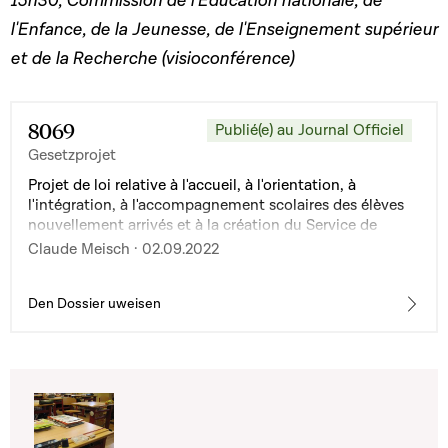
15h30, Commission de l'Education nationale, de
l'Enfance, de la Jeunesse, de l'Enseignement supérieur
et de la Recherche (visioconférence)
8069
Publié(e) au Journal Officiel
Gesetzprojet
Projet de loi relative à l'accueil, à l'orientation, à
l'intégration, à l'accompagnement scolaires des élèves
nouvellement arrivés et à la création du Service de
l'intégration et de l'accueil scolaires et modifiant : 1° la
Claude Meisch · 02.09.2022
loi modifiée du 25 juin 2004 portant organisation des
lycées ; 2° la loi modifiée du 6 février 2009 portant
organisation de l'enseignement fondamental
Den Dossier uweisen